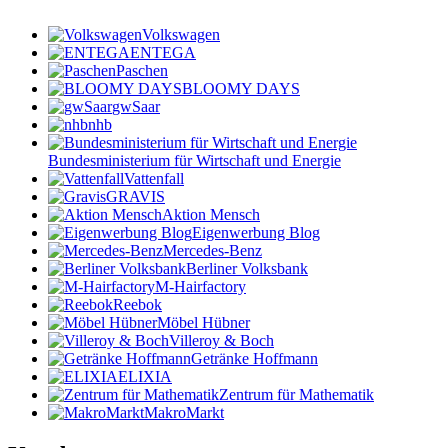
Volkswagen
ENTEGA
Paschen
BLOOMY DAYS
gwSaar
nhb
Bundesministerium für Wirtschaft und Energie
Vattenfall
GRAVIS
Aktion Mensch
Eigenwerbung Blog
Mercedes-Benz
Berliner Volksbank
M-Hairfactory
Reebok
Möbel Hübner
Villeroy & Boch
Getränke Hoffmann
ELIXIA
Zentrum für Mathematik
MakroMarkt