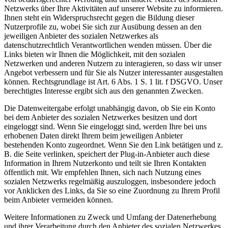
Netzwerks über Ihre Aktivitäten auf unserer Website zu informieren.
Ihnen steht ein Widerspruchsrecht gegen die Bildung dieser
Nutzerprofile zu, wobei Sie sich zur Ausübung dessen an den
jeweiligen Anbieter des sozialen Netzwerkes als
datenschutzrechtlich Verantwortlichen wenden müssen. Über die
Links bieten wir Ihnen die Möglichkeit, mit den sozialen
Netzwerken und anderen Nutzern zu interagieren, so dass wir unser
Angebot verbessern und für Sie als Nutzer interessanter ausgestalten
können. Rechtsgrundlage ist Art. 6 Abs. 1 S. 1 lit. f DSGVO. Unser
berechtigtes Interesse ergibt sich aus den genannten Zwecken.
Die Datenweitergabe erfolgt unabhängig davon, ob Sie ein Konto
bei dem Anbieter des sozialen Netzwerkes besitzen und dort
eingeloggt sind. Wenn Sie eingeloggt sind, werden Ihre bei uns
erhobenen Daten direkt Ihrem beim jeweiligen Anbieter
bestehenden Konto zugeordnet. Wenn Sie den Link betätigen und z.
B. die Seite verlinken, speichert der Plug-in-Anbieter auch diese
Information in Ihrem Nutzerkonto und teilt sie Ihren Kontakten
öffentlich mit. Wir empfehlen Ihnen, sich nach Nutzung eines
sozialen Netzwerks regelmäßig auszuloggen, insbesondere jedoch
vor Anklicken des Links, da Sie so eine Zuordnung zu Ihrem Profil
beim Anbieter vermeiden können.
Weitere Informationen zu Zweck und Umfang der Datenerhebung
und ihrer Verarbeitung durch den Anbieter des sozialen Netzwerkes