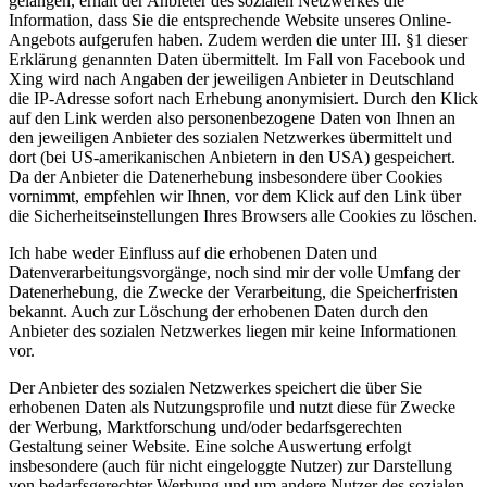
gelangen, erhält der Anbieter des sozialen Netzwerkes die
Information, dass Sie die entsprechende Website unseres Online-
Angebots aufgerufen haben. Zudem werden die unter III. §1 dieser
Erklärung genannten Daten übermittelt. Im Fall von Facebook und
Xing wird nach Angaben der jeweiligen Anbieter in Deutschland
die IP-Adresse sofort nach Erhebung anonymisiert. Durch den Klick
auf den Link werden also personenbezogene Daten von Ihnen an
den jeweiligen Anbieter des sozialen Netzwerkes übermittelt und
dort (bei US-amerikanischen Anbietern in den USA) gespeichert.
Da der Anbieter die Datenerhebung insbesondere über Cookies
vornimmt, empfehlen wir Ihnen, vor dem Klick auf den Link über
die Sicherheitseinstellungen Ihres Browsers alle Cookies zu löschen.
Ich habe weder Einfluss auf die erhobenen Daten und
Datenverarbeitungsvorgänge, noch sind mir der volle Umfang der
Datenerhebung, die Zwecke der Verarbeitung, die Speicherfristen
bekannt. Auch zur Löschung der erhobenen Daten durch den
Anbieter des sozialen Netzwerkes liegen mir keine Informationen
vor.
Der Anbieter des sozialen Netzwerkes speichert die über Sie
erhobenen Daten als Nutzungsprofile und nutzt diese für Zwecke
der Werbung, Marktforschung und/oder bedarfsgerechten
Gestaltung seiner Website. Eine solche Auswertung erfolgt
insbesondere (auch für nicht eingeloggte Nutzer) zur Darstellung
von bedarfsgerechter Werbung und um andere Nutzer des sozialen