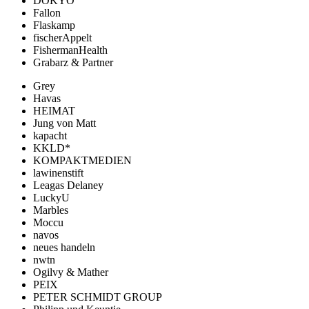
DOKYO
Fallon
Flaskamp
fischerAppelt
FishermanHealth
Grabarz & Partner
Grey
Havas
HEIMAT
Jung von Matt
kapacht
KKLD*
KOMPAKTMEDIEN
lawinenstift
Leagas Delaney
LuckyU
Marbles
Moccu
navos
neues handeln
nwtn
Ogilvy & Mather
PEIX
PETER SCHMIDT GROUP